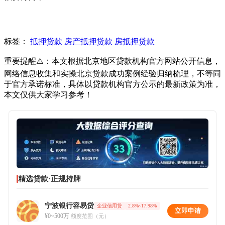
标签：
抵押贷款
房产抵押贷款
房抵押贷款
重要提醒⚠️：本文根据北京地区贷款机构官方网站公开信息，
网络信息收集和实操北京贷款成功案例经验归纳梳理，不等同
于官方承诺标准，具体以贷款机构官方公示的最新政策为准，
本文仅供大家学习参考！
精选贷款·正规持牌
宁波银行容易贷
企业信用贷
2.8%~17.98%
立即申请
¥0~500万
额度范围（元）