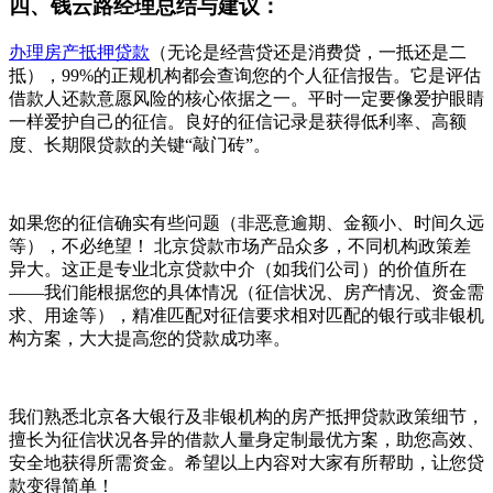
四、钱云路经理总结与建议：
办理房产抵押贷款
（无论是经营贷还是消费贷，一抵还是二
抵），99%的正规机构都会查询您的个人征信报告。它是评估
借款人还款意愿风险的核心依据之一。平时一定要像爱护眼睛
一样爱护自己的征信。良好的征信记录是获得低利率、高额
度、长期限贷款的关键“敲门砖”。
如果您的征信确实有些问题（非恶意逾期、金额小、时间久远
等），不必绝望！ 北京贷款市场产品众多，不同机构政策差
异大。这正是专业北京贷款中介（如我们公司）的价值所在
——我们能根据您的具体情况（征信状况、房产情况、资金需
求、用途等），精准匹配对征信要求相对匹配的银行或非银机
构方案，大大提高您的贷款成功率。
我们熟悉北京各大银行及非银机构的房产抵押贷款政策细节，
擅长为征信状况各异的借款人量身定制最优方案，助您高效、
安全地获得所需资金。希望以上内容对大家有所帮助，让您贷
款变得简单！