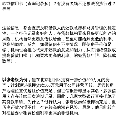
款或信用卡（查询记录多）？有没有欠钱不还被法院执行过？
等等
这些信息，都会直接反映借款人的还款意愿和财务管理的稳定
性。一个征信记录良好的人，在贷款机构看来具备更低的违约
风险，机构自然更愿意借钱给他，甚至可能给到更低的利率、
更高的额度。反之，如果征信有不良情况，即使房子价值足
够，机构也会担心您未来还款的意愿和能力，从而拒绝贷款或
提高贷款门槛（比如要求更高的利率、缩短贷款年限、降低成
数等）。
以张老板为例，
他在北京朝阳区拥有一套价值800万元的房
产，计划通过抵押贷款500万元用于公司经营周转。尽管其房
产地理位置优越且价值充足，但征信报告却显示其名下多张信
用卡存在连续三次逾期记录。因此，几家大型银行直接拒绝了
其贷款申请。为什么？银行认为，张老板虽然抵押物充足，但
历史还款习惯不佳，存在较高的潜在风险。最终，他只能转向
对征信要求稍宽松但利率更高的非银机构。