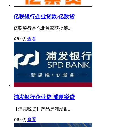
国
可
亿联银行企业贷款-亿数贷
申
亿联银行是东北首家获批筹...
请
¥300万
查看
浦发银行企业贷-浦慧税贷
【浦慧税贷】产品是浦发银...
¥300万
查看