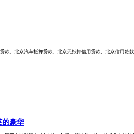
贷款、北京汽车抵押贷款、北京无抵押信用贷款、北京信用贷款和
英的豪华