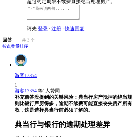
超过约定期限不续费直接绝当处理房产。
请先
登录
·
注册
·
快速回复
回答
|
共
3
个
按点赞量排序
游客17354
1
游客17354
等
1
人赞同
补充前答没提到的关键风险：典当行房产抵押的绝当规
则比银行严厉得多，逾期不续费可能直接丧失房产所有
权，这是选择典当行前必须了解的。
典当行与银行的逾期处理差异