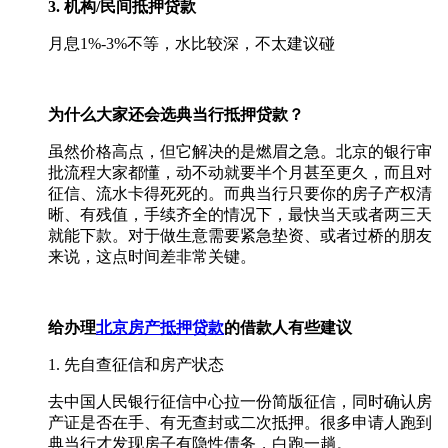
3. 机构/民间抵押贷款
月息1%-3%不等，水比较深，不太建议碰
为什么大家还会选典当行抵押贷款？
虽然价格高点，但它解决的是燃眉之急。北京的银行审
批流程大家都懂，动不动就要半个月甚至更久，而且对
征信、流水卡得死死的。而典当行只要你的房子产权清
晰、有残值，手续齐全的情况下，最快当天或者两三天
就能下款。对于做生意需要紧急垫资、或者过桥的朋友
来说，这点时间差非常关键。
给办理
北京房产抵押贷款
的借款人有些建议
1. 先自查征信和房产状态
去中国人民银行征信中心拉一份简版征信，同时确认房
产证是否在手、有无查封或二次抵押。很多申请人跑到
典当行才发现房子有隐性债务，白跑一趟。