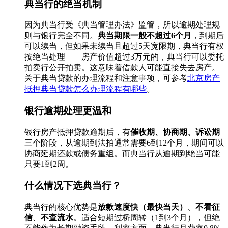
典当行的绝当机制
因为典当行受《典当管理办法》监管，所以逾期处理规
则与银行完全不同。
典当期限一般不超过6个月
，到期后
可以续当，但如果未续当且超过5天宽限期，典当行有权
按绝当处理——房产价值超过3万元的，典当行可以委托
拍卖行公开拍卖。这意味着借款人可能直接失去房产。
关于典当贷款的办理流程和注意事项，可参考
北京房产
抵押典当贷款怎么办理流程有哪些
。
银行逾期处理更温和
银行房产抵押贷款逾期后，有
催收期、协商期、诉讼期
三个阶段，从逾期到法拍通常需要6到12个月，期间可以
协商延期还款或债务重组。而典当行从逾期到绝当可能
只要1到2周。
什么情况下选典当行？
典当行的核心优势是
放款速度快（最快当天）
、
不看征
信
、
不查流水
。适合短期过桥周转（1到3个月），但绝