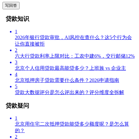
写回答
贷款知识
1
2026年银行贷款审批，AI风控在查什么？这5个行为会
让你直接被拒
2
六大行贷款利率上限对比：工农中建6%，交行邮储12%
3
北京个人信用贷款最高能贷多少？上班族 vs 企业主
4
北京抵押房子贷款需要什么条件？2026申请指南
5
贷款大数据评分是怎么评出来的？评分维度全拆解
贷款疑问
1
北京用住宅二次抵押贷款能贷多少额度呢？是怎么算
的？
2