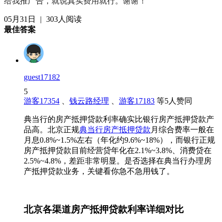
给我推广告，就说真实费用就行。谢谢！
05月31日
|
303人阅读
最佳答案
guest17182
5
游客17354
、
钱云路经理
、
游客17183
等
5
人赞同
典当行的房产抵押贷款利率确实比银行房产抵押贷款产
品高。北京正规
典当行房产抵押贷款
月综合费率一般在
月息0.8%~1.5%左右（年化约9.6%~18%），而银行正规
房产抵押贷款目前经营贷年化在2.1%~3.8%、消费贷在
2.5%~4.8%，差距非常明显。是否选择在典当行办理房
产抵押贷款业务，关键看你急不急用钱了。
北京各渠道房产抵押贷款利率详细对比