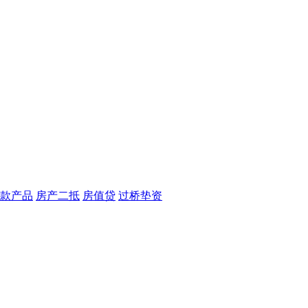
款产品
房产二抵
房值贷
过桥垫资