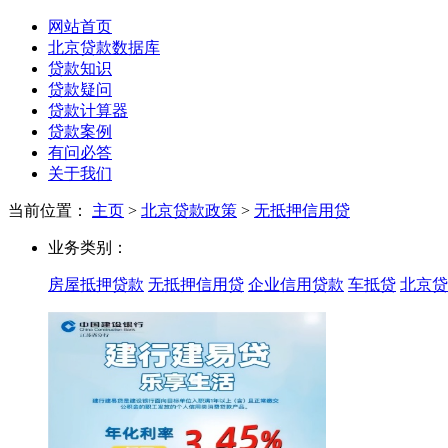
网站首页
北京贷款数据库
贷款知识
贷款疑问
贷款计算器
贷款案例
有问必答
关于我们
当前位置：
主页
>
北京贷款政策
>
无抵押信用贷
无
业务类别：
抵
房屋抵押贷款
无抵押信用贷
企业信用贷款
车抵贷
北京贷
押
信
用