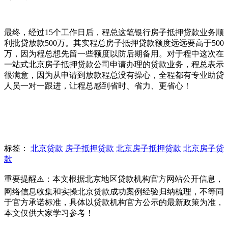
最终，经过15个工作日后，程总这笔银行房子抵押贷款业务顺
利批贷放款500万。其实程总房子抵押贷款额度远远要高于500
万，因为程总想先留一些额度以防后期备用。对于程中这次在
一站式北京房子抵押贷款公司申请办理的贷款业务，程总表示
很满意，因为从申请到放款程总没有操心，全程都有专业助贷
人员一对一跟进，让程总感到省时、省力、更省心！
标签：
北京贷款
房子抵押贷款
北京房子抵押贷款
北京房子贷
款
重要提醒⚠️：本文根据北京地区贷款机构官方网站公开信息，
网络信息收集和实操北京贷款成功案例经验归纳梳理，不等同
于官方承诺标准，具体以贷款机构官方公示的最新政策为准，
本文仅供大家学习参考！