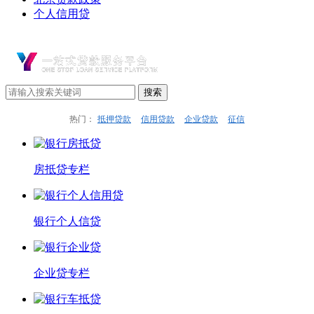
个人信用贷
热门：
抵押贷款
信用贷款
企业贷款
征信
房抵贷专栏
银行个人信贷
企业贷专栏