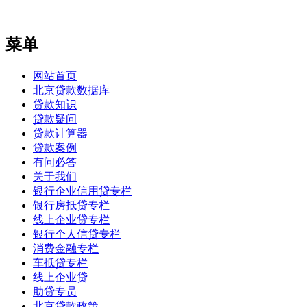
菜单
网站首页
北京贷款数据库
贷款知识
贷款疑问
贷款计算器
贷款案例
有问必答
关于我们
银行企业信用贷专栏
银行房抵贷专栏
线上企业贷专栏
银行个人信贷专栏
消费金融专栏
车抵贷专栏
线上企业贷
助贷专员
北京贷款政策