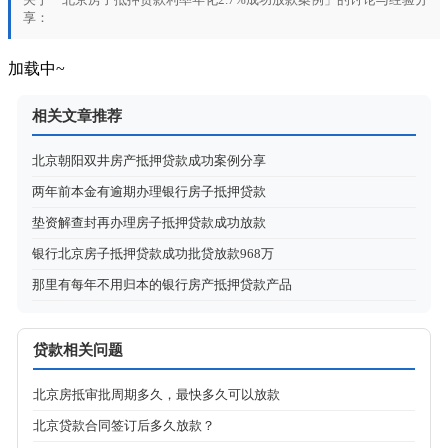
享：
加载中~
相关文章推荐
北京朝阳双井房产抵押贷款成功案例分享
两年前本金有逾期办理银行房子抵押贷款
垫资解查封再办理房子抵押贷款成功放款
银行北京房子抵押贷款成功批贷放款968万
那里有每年不用归本的银行房产抵押贷款产品
贷款相关问题
北京房抵审批周期多久，最快多久可以放款
北京贷款合同签订后多久放款？