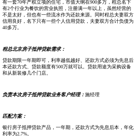
有一套70年产权立项的住宅，市值大纲在900多万，程总名下
有2个行业为餐饮的营业执照，注册满一年以上，虽然经营的
不是太好，但也有一些流水作为还款来源。同时程总夫妻双方
信用良好，名下只有一些个人信用贷款，夫妻双方合计负债为
40多万。
程总北京房子抵押贷款需求：
贷款期限一年期即可，利率越低越好、还款方式必须为先息后
本还款方式、贷款额度有500万就可以。贷款用途为采购设备
和从新装修几个门店。
负责本次房子抵押贷款业务客户经理：
施经理
匹配方案：
银行房子抵押贷款产品，一年期，还款方式为先息后本，年化
利率为2.7%。