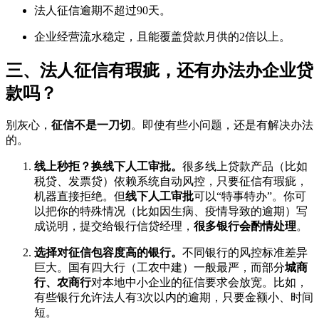
法人征信逾期不超过90天。
企业经营流水稳定，且能覆盖贷款月供的2倍以上。
三、法人征信有瑕疵，还有办法办企业贷
款吗？
别灰心，
征信不是一刀切
。即使有些小问题，还是有解决办法
的。
线上秒拒？换线下人工审批。
很多线上贷款产品（比如
税贷、发票贷）依赖系统自动风控，只要征信有瑕疵，
机器直接拒绝。但
线下人工审批
可以“特事特办”。你可
以把你的特殊情况（比如因生病、疫情导致的逾期）写
成说明，提交给银行信贷经理，
很多银行会酌情处理
。
选择对征信包容度高的银行。
不同银行的风控标准差异
巨大。国有四大行（工农中建）一般最严，而部分
城商
行、农商行
对本地中小企业的征信要求会放宽。比如，
有些银行允许法人有3次以内的逾期，只要金额小、时间
短。