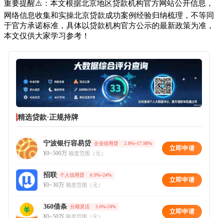
重要提醒⚠️：本文根据北京地区贷款机构官方网站公开信息，
网络信息收集和实操北京贷款成功案例经验归纳梳理，不等同
于官方承诺标准，具体以贷款机构官方公示的最新政策为准，
本文仅供大家学习参考！
精选贷款·正规持牌
宁波银行容易贷
企业信用贷
2.8%~17.98%
立即申请
¥0~500万
额度范围（元）
招联
个人信用贷
6.9%~24%
立即申请
¥0~30万
额度范围（元）
360借条
分期灵活
3.6%-24%
立即申请
¥0~50万
额度范围（元）