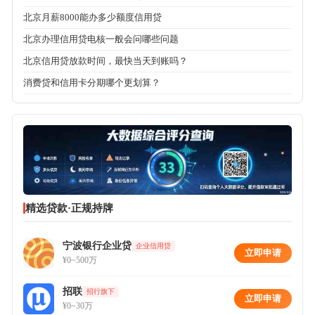
北京月薪8000能办多少额度信用贷
北京办理信用贷电核一般会问哪些问题
北京信用贷放款时间，最快当天到账吗？
消费贷和信用卡分期哪个更划算？
精选贷款·正规持牌
宁波银行企业贷
企业信用贷
立即申请
¥0~500万
招联
招行旗下
立即申请
¥0~30万