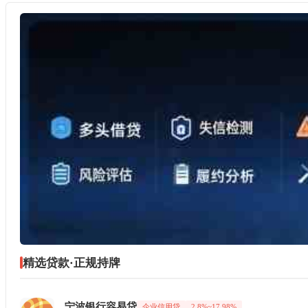
精选贷款·正规持牌
宁波银行容易贷
企业信用贷
2.8%~17.98%