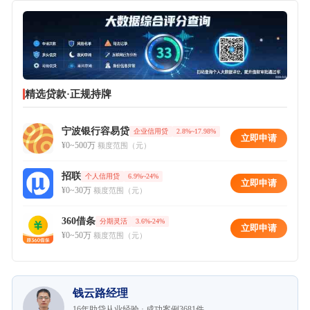
精选贷款·正规持牌
宁波银行容易贷
企业信用贷
2.8%~17.98%
立即申请
¥0~500万
额度范围（元）
招联
个人信用贷
6.9%~24%
立即申请
¥0~30万
额度范围（元）
360借条
分期灵活
3.6%-24%
立即申请
¥0~50万
额度范围（元）
钱云路经理
16年助贷从业经验 · 成功案例3681件