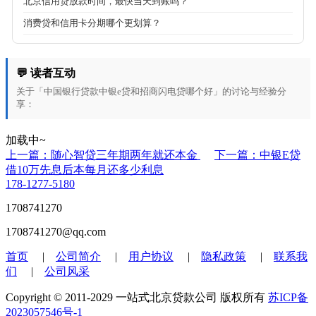
北京信用贷放款时间，最快当天到账吗？
消费贷和信用卡分期哪个更划算？
💬 读者互动
关于「中国银行贷款中银e贷和招商闪电贷哪个好」的讨论与经验分
享：
加载中~
上一篇：随心智贷三年期两年就还本金
下一篇：中银E贷
借10万先息后本每月还多少利息
178-1277-5180
1708741270
1708741270@qq.com
首页
|
公司简介
|
用户协议
|
隐私政策
|
联系我
们
|
公司风采
Copyright © 2011-2029 一站式北京贷款公司 版权所有
苏ICP备
2023057546号-1