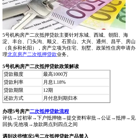
5号机构房产二次抵押贷款主要针对东城、西城、朝阳、海
淀、丰台、门头沟、顺义、石景山、大兴、通州、昌平、房山
（良乡和长阳），房产立项为住宅、别墅、政策性住房申请办
理
北京房产二次抵押贷款
业务。
5号机构房产二次抵押贷款政策解读
贷款额度
最高1000万
贷款利率
月息1.18%
贷款期限
12期
还款方式
月付息到期归本
办理5号房产
二次抵押贷款流程
评估→过初审→下户抵押物→提交资料审批→公证→抵押→见
回执/见他项→放款两点到四点之间
遇到这些情况5号二次抵押贷款产品禁入