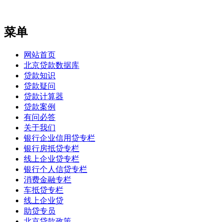
菜单
网站首页
北京贷款数据库
贷款知识
贷款疑问
贷款计算器
贷款案例
有问必答
关于我们
银行企业信用贷专栏
银行房抵贷专栏
线上企业贷专栏
银行个人信贷专栏
消费金融专栏
车抵贷专栏
线上企业贷
助贷专员
北京贷款政策