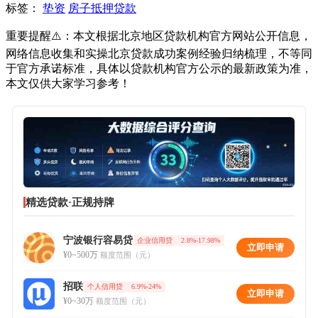
标签：
垫资
房子抵押贷款
重要提醒⚠️：本文根据北京地区贷款机构官方网站公开信息，
网络信息收集和实操北京贷款成功案例经验归纳梳理，不等同
于官方承诺标准，具体以贷款机构官方公示的最新政策为准，
本文仅供大家学习参考！
精选贷款·正规持牌
宁波银行容易贷
企业信用贷
2.8%-17.98%
立即申请
¥0~500万
额度范围（元）
招联
个人信用贷
6.9%-24%
立即申请
¥0~30万
额度范围（元）