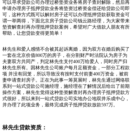
可以寻求贷款公司办理过桥垫资业务将房子查封解除，然后再
申请办理房子抵押贷款业务将垫资过桥资金偿还给贷款公司即
可，这种方式既可以解封房子还可以办理抵押贷款获取资金可
谓一举两得，下面北京房子贷款公司钱云路经理，为大家带来
垫资解查封再办理抵押贷款案例，希望对广大借款人朋友有所
帮助，让您贷款变得更简单！
林先生和爱人感情不合被其起诉离婚，因为双方在婚后购买了
一套在北京价值800万的房子，在分割财产时法院认为房子为
夫妻双方共同产，判定林先生支付400万给爱人，同时房产归
林先生所有。因林先生公司账户每月足额资金，一部分工程款
项 并没有回笼，所以导致没有按时支付前妻400万资金，被前
妻申请查封房子。正在为此事一筹莫展时，林先生通过网络联
系到一站式贷款公司施经理，施经理在了解情况后给出了前期
操作方案，林先生觉得这种垫资解查封再办理房子抵押贷款方
式很好，所以来到一站式贷款公司实地办公地双井乐成中心，
并办理了此项业务，最终完成房子抵押贷款放款597万。
林先生贷款资质：