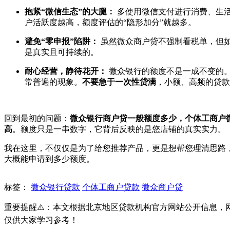
抱紧“微信生态”的大腿：
多使用微信支付进行消费、生活
户活跃度越高，额度评估的“隐形加分”就越多。
避免“零申报”陷阱：
虽然微众商户贷不强制看税单，但
是真实且可持续的。
耐心经营，静待花开：
微众银行的额度不是一成不变的。
常普遍的现象。
不要急于一次性贷满
，小额、高频的贷款
回到最初的问题：
微众银行商户贷一般额度多少，个体工商户
高
。额度只是一串数字，它背后反映的是您店铺的真实实力。
我在这里，不仅仅是为了给您推荐产品，更是想帮您理清思路
大概能申请到多少额度。
标签：
微众银行贷款
个体工商户贷款
微众商户贷
重要提醒⚠️：本文根据北京地区贷款机构官方网站公开信息
仅供大家学习参考！