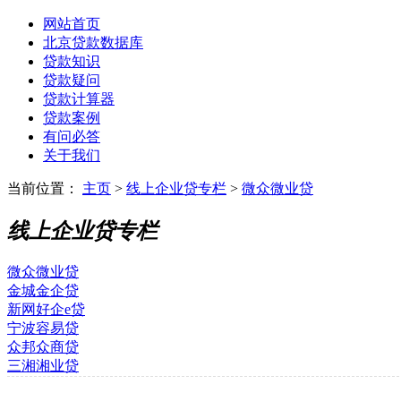
网站首页
北京贷款数据库
贷款知识
贷款疑问
贷款计算器
贷款案例
有问必答
关于我们
当前位置：
主页
>
线上企业贷专栏
>
微众微业贷
线上企业贷专栏
微众微业贷
金城金企贷
新网好企e贷
宁波容易贷
众邦众商贷
三湘湘业贷