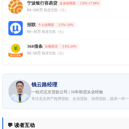
宁波银行容易贷
企业信用贷
2.8%~17.98%
¥0~500万
额度范围（元）
招联
个人信用贷
3.5%~24%
¥0~30万
额度范围（元）
360借条
分期灵活
3.6%-24%
¥0~50万
额度范围（元）
钱云路经理
一站式北京贷款公司 | 16年助贷从业经验
专注北京房产抵押贷款、企业贷款、信用贷款，提供一对一
💬 读者互动