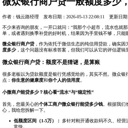
微众银行商户贷一般额度多少
作者：
钱云路经理
发布日期：2026-05-13 22:08:11 更新日期
不少来咨询的朋友，一开口就问：“我那个小超市，流水也就那
单，或者遇到换季补货的好时机，结果因为手里钱不够，只能
微众银行商户贷
，作为依托于微信生态的纯信用贷款，确实因
度多少
，这个问题没有标准答案，但我们可以从它的评估逻辑里
微众银行商户贷：额度不是猜谜，是算账
很多老板以为贷款额度是银行凭感觉给的，其实不然。微众银
点：
你生意的健康度
和
你个人的信用度
。
小微商户能贷多少？核心看“流水”与“稳定性”
首先，您最关心的
个体工商户微众银行能贷多少钱
。根据我们
心，我给您拆解一下。
低额度区间（1-5万）：
多针对刚开通收款码不久、经营
常快。