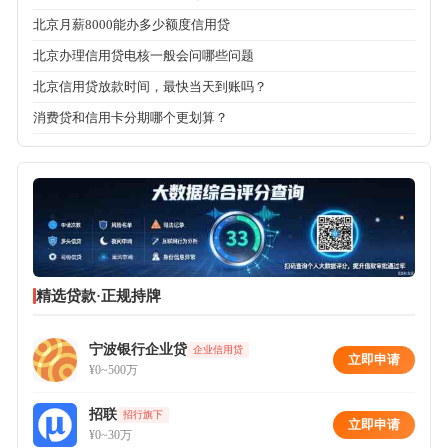
北京月薪8000能办多少额度信用贷
北京办理信用贷电核一般会问哪些问题
北京信用贷放款时间，最快当天到账吗？
消费贷和信用卡分期哪个更划算？
精选贷款·正规持牌
宁波银行企业贷
企业信用贷
立即申请
¥0~500万
招联
招行旗下
立即申请
¥0~30万