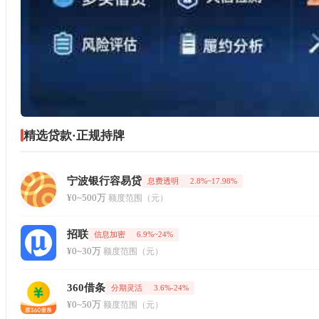
精选贷款·正规持牌
宁波银行容易贷
息费透明
2.8%~17.98%
¥0~500万
额度范围（元）
招联
信息加密
6.9%~24%
¥0~30万
额度范围（元）
360借条
分期灵活
3.6%-24%
¥0~50万
额度范围（元）