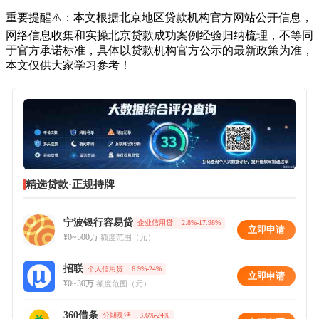
重要提醒⚠️：本文根据北京地区贷款机构官方网站公开信息，
网络信息收集和实操北京贷款成功案例经验归纳梳理，不等同
于官方承诺标准，具体以贷款机构官方公示的最新政策为准，
本文仅供大家学习参考！
精选贷款·正规持牌
宁波银行容易贷
企业信用贷
2.8%-17.98%
立即申请
¥0~500万
额度范围（元）
招联
个人信用贷
6.9%-24%
立即申请
¥0~30万
额度范围（元）
360借条
分期灵活
3.6%-24%