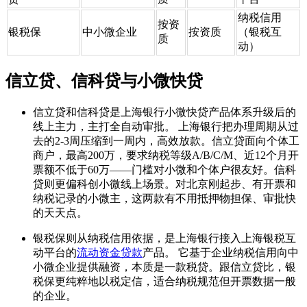
纳税信用
按资
银税保
中小微企业
按资质
（银税互
质
动）
信立贷、信科贷与小微快贷
信立贷和信科贷是上海银行小微快贷产品体系升级后的
线上主力，主打全自动审批。 上海银行把办理周期从过
去的2-3周压缩到一周内，高效放款。信立贷面向个体工
商户，最高200万，要求纳税等级A/B/C/M、近12个月开
票额不低于60万——门槛对小微和个体户很友好。信科
贷则更偏科创小微线上场景。对北京刚起步、有开票和
纳税记录的小微主，这两款有不用抵押物担保、审批快
的天天点。
银税保则从纳税信用依据，是上海银行接入上海银税互
动平台的
流动资金贷款
产品。 它基于企业纳税信用向中
小微企业提供融资，本质是一款税贷。跟信立贷比，银
税保更纯粹地以税定信，适合纳税规范但开票数据一般
的企业。