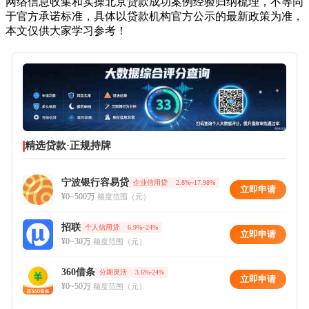
网络信息收集和实操北京贷款成功案例经验归纳梳理，不等同
于官方承诺标准，具体以贷款机构官方公示的最新政策为准，
本文仅供大家学习参考！
精选贷款·正规持牌
宁波银行容易贷
企业信用贷
2.8%~17.98%
立即申请
¥0~500万
额度范围（元）
招联
个人信用贷
6.9%~24%
立即申请
¥0~30万
额度范围（元）
360借条
分期灵活
3.6%-24%
立即申请
¥0~50万
额度范围（元）