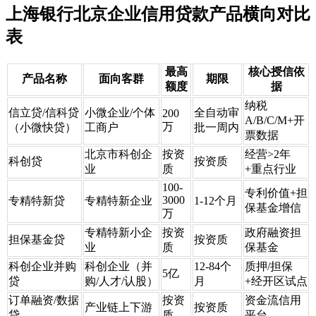
上海银行北京企业信用贷款产品横向对比
表
最高
核心授信依
产品名称
面向客群
期限
额度
据
纳税
信立贷/信科贷
小微企业/个体
全自动审
200
A/B/C/M+开
万
（小微快贷）
工商户
批一周内
票数据
北京市科创企
按资
经营>2年
科创贷
按资质
业
质
+重点行业
100-
专利价值+担
3000
专精特新贷
专精特新企业
1-12个月
保基金增信
万
专精特新小企
按资
政府融资担
担保基金贷
按资质
业
质
保基金
科创企业并购
科创企业（并
12-84个
质押/担保
5亿
贷
购/人才/认股）
月
+经开区试点
订单融资/数据
按资
资金流信用
产业链上下游
按资质
贷
质
平台