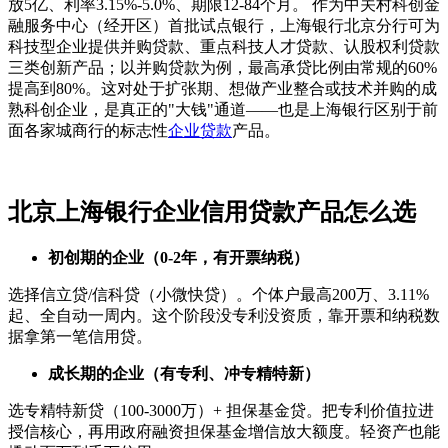
放5亿、利率3.15%-5.0%、期限12-84个月。 作为中关村科创金
融服务中心（经开区）首批试点银行，上海银行北京分行可为
科技型企业提供并购贷款、重点科技人才贷款、认股权利贷款
三类创新产品；以并购贷款为例，最高承贷比例由常规的60%
提高到80%。这对处于扩张期、想做产业整合或技术并购的成
熟科创企业，是真正的"大钱"通道——也是上海银行区别于前
面各家城商行的标志性
企业贷款
产品。
北京上海银行企业信用贷款产品怎么选
初创期的企业（0-2年，有开票纳税）
选择信立贷/信科贷（小微快贷）。个体户最高200万、3.11%
起、全自动一周内。这个阶段没专利没资质，靠开票和纳税数
据拿第一笔信用贷。
成长期的企业（有专利、冲专精特新）
选专精特新贷（100-3000万）+ 担保基金贷。把专利价值拉进
授信核心，再用政府融资担保基金增信放大额度。轻资产也能