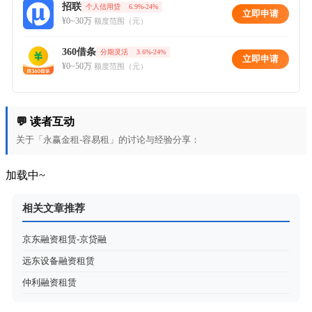
招联
个人信用贷
6.9%-24%
立即申请
¥0~30万
额度范围（元）
360借条
分期灵活
3.6%-24%
立即申请
¥0~50万
额度范围（元）
💬 读者互动
关于「永赢金租-容易租」的讨论与经验分享：
加载中~
相关文章推荐
京东融资租赁-京贷融
远东设备融资租赁
仲利融资租赁