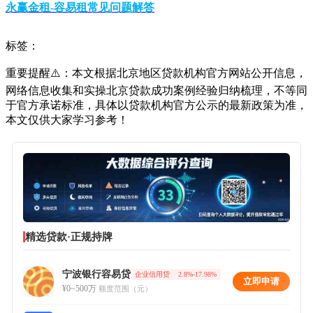
永赢金租-容易租常见问题解答
标签：
重要提醒⚠️：本文根据北京地区贷款机构官方网站公开信息，
网络信息收集和实操北京贷款成功案例经验归纳梳理，不等同
于官方承诺标准，具体以贷款机构官方公示的最新政策为准，
本文仅供大家学习参考！
精选贷款·正规持牌
宁波银行容易贷
企业信用贷
2.8%-17.98%
立即申请
¥0~500万
额度范围（元）