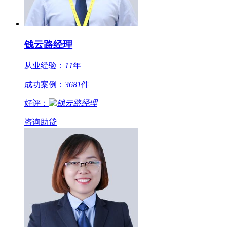
钱云路经理
从业经验：
11
年
成功案例：
3681
件
好评：
咨询助贷