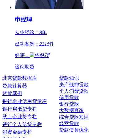
申经理
从业经验：
8
年
成功案例：
2216
件
好评：
咨询助贷
北京贷款数据库
贷款知识
房产抵押贷款
贷款计算器
个人消费贷款
贷款案例
信用贷款
银行企业信用贷专栏
银行贷款
银行房抵贷专栏
大数据查询
线上企业贷专栏
综合贷款知识
经营贷款
银行个人信贷专栏
贷款债务优化
消费金融专栏