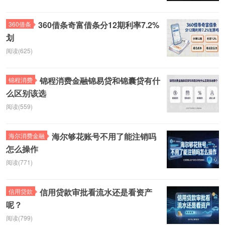
360借条奇富借条分12期利率7.2%
360借条‌
划
阅读(625)
锦程消费金融锦易贷和锦囊贷有什
锦程消费
么区别该选
阅读(559)
海尔够花账号不用了能注销吗
海尔消费金融
怎么操作
阅读(771)
信用贷款审批看流水还是看资产
信用贷款
呢？
阅读(799)