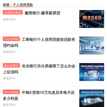
标签：个人信用贷款
徽商银行-徽享薪易贷
无抵押信用贷
阅读(725)
工商银行个人信用贷提前还款有
工行信用贷
违约金吗
阅读(821)
农业银行乐分易逾期了怎么办会
农行信用贷
上征信吗
阅读(870)
中银E贷借10万先息后本每月还
中行信用贷
多少利息
阅读(559)